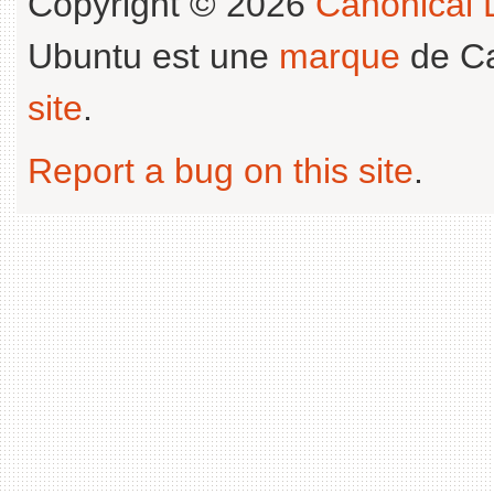
Copyright © 2026
Canonical L
Ubuntu est une
marque
de Ca
site
.
Report a bug on this site
.