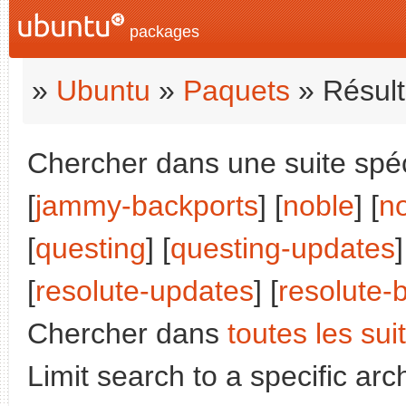
packages
»
Ubuntu
»
Paquets
» Résult
Chercher dans une suite spéci
[
jammy-backports
] [
noble
] [
n
[
questing
] [
questing-updates
]
[
resolute-updates
] [
resolute-
Chercher dans
toutes les sui
Limit search to a specific arch