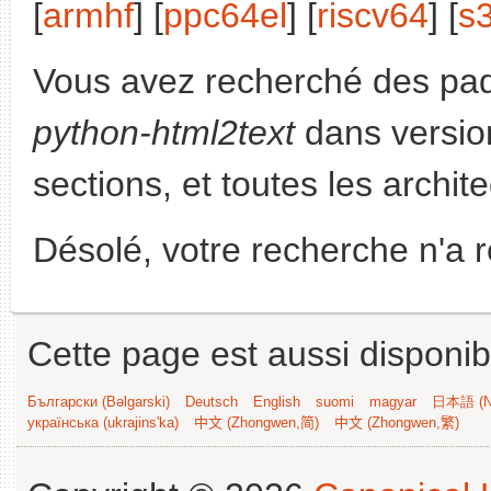
[
armhf
] [
ppc64el
] [
riscv64
] [
s
Vous avez recherché des paq
python-html2text
dans versio
sections, et toutes les archit
Désolé, votre recherche n'a 
Cette page est aussi disponib
Български (Bəlgarski)
Deutsch
English
suomi
magyar
日本語 (Ni
українська (ukrajins'ka)
中文 (Zhongwen,简)
中文 (Zhongwen,繁)