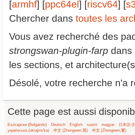
[
armhf
] [
ppc64el
] [
riscv64
] [
s
Chercher dans
toutes les arc
Vous avez recherché des paq
strongswan-plugin-farp
dans 
les sections, et architecture(
Désolé, votre recherche n'a 
Cette page est aussi disponib
Български (Bəlgarski)
Deutsch
English
suomi
magyar
日本語 (Ni
українська (ukrajins'ka)
中文 (Zhongwen,简)
中文 (Zhongwen,繁)