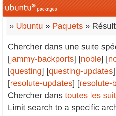
packages
»
Ubuntu
»
Paquets
» Résult
Chercher dans une suite spéci
[
jammy-backports
] [
noble
] [
n
[
questing
] [
questing-updates
]
[
resolute-updates
] [
resolute-
Chercher dans
toutes les sui
Limit search to a specific arch