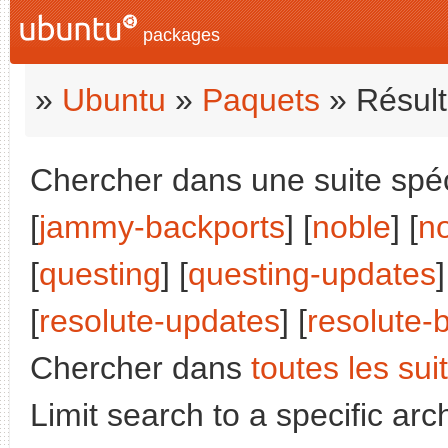
packages
»
Ubuntu
»
Paquets
» Résult
Chercher dans une suite spéci
[
jammy-backports
] [
noble
] [
n
[
questing
] [
questing-updates
]
[
resolute-updates
] [
resolute-
Chercher dans
toutes les sui
Limit search to a specific arch