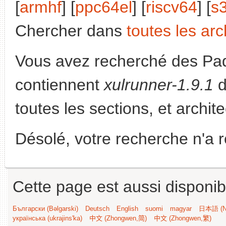
[
armhf
] [
ppc64el
] [
riscv64
] [
s
Chercher dans
toutes les arc
Vous avez recherché des Paq
contiennent
xulrunner-1.9.1
d
toutes les sections, et archit
Désolé, votre recherche n'a 
Cette page est aussi disponib
Български (Bəlgarski)
Deutsch
English
suomi
magyar
日本語 (Ni
українська (ukrajins'ka)
中文 (Zhongwen,简)
中文 (Zhongwen,繁)