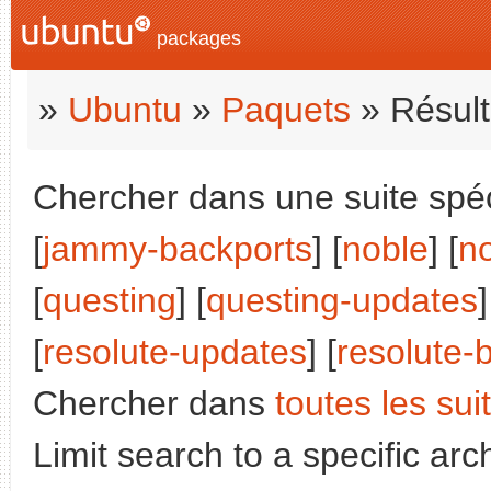
packages
»
Ubuntu
»
Paquets
» Résult
Chercher dans une suite spéci
[
jammy-backports
] [
noble
] [
n
[
questing
] [
questing-updates
]
[
resolute-updates
] [
resolute-
Chercher dans
toutes les sui
Limit search to a specific arch