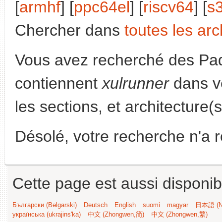
[
armhf
] [
ppc64el
] [
riscv64
] [
s
Chercher dans
toutes les arc
Vous avez recherché des Paq
contiennent
xulrunner
dans v
les sections, et architecture(
Désolé, votre recherche n'a 
Cette page est aussi disponib
Български (Bəlgarski)
Deutsch
English
suomi
magyar
日本語 (Ni
українська (ukrajins'ka)
中文 (Zhongwen,简)
中文 (Zhongwen,繁)