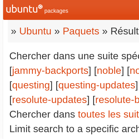
packages
»
Ubuntu
»
Paquets
» Résult
Chercher dans une suite spéci
[
jammy-backports
] [
noble
] [
n
[
questing
] [
questing-updates
]
[
resolute-updates
] [
resolute-
Chercher dans
toutes les sui
Limit search to a specific arch