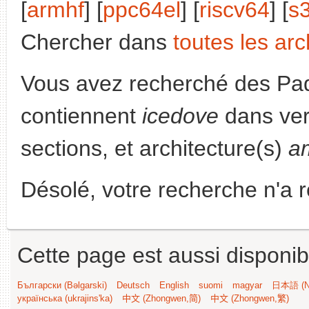
[
armhf
] [
ppc64el
] [
riscv64
] [
s
Chercher dans
toutes les arc
Vous avez recherché des Paq
contiennent
icedove
dans ver
sections, et architecture(s)
a
Désolé, votre recherche n'a 
Cette page est aussi disponib
Български (Bəlgarski)
Deutsch
English
suomi
magyar
日本語 (Ni
українська (ukrajins'ka)
中文 (Zhongwen,简)
中文 (Zhongwen,繁)