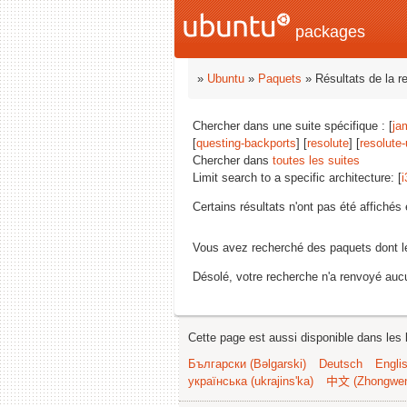
packages
»
Ubuntu
»
Paquets
» Résultats de la r
Chercher dans une suite spécifique : [
ja
[
questing-backports
] [
resolute
] [
resolute
Chercher dans
toutes les suites
Limit search to a specific architecture: [
i
Certains résultats n'ont pas été affiché
Vous avez recherché des paquets dont 
Désolé, votre recherche n'a renvoyé aucu
Cette page est aussi disponible dans les 
Български (Bəlgarski)
Deutsch
Engli
українська (ukrajins'ka)
中文 (Zhongwe