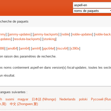
echerche de paquets
mmy
] [
jammy-updates
] [
jammy-backports
] [
noble
] [
noble-updates
] [
noble-back
-updates
] [
resolute-backports
] [
stonking
]
386
] [
amd64
] [
arm64
] [
armhf
] [
ppc64el
] [
riscv64
] [
s390x
]
s en raison des paramètres de recherche.
les noms contiennent
aspell-en
dans version(s)
focal-updates
, toutes les sect
n résultat.
langues suivantes :
sh
suomi
magyar
日本語 (Nihongo)
Nederlands
polski
Русский (Russ
n,简)
中文 (Zhongwen,繁)