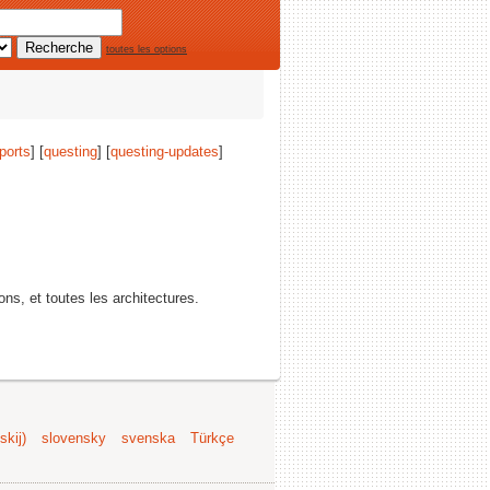
toutes les options
ports
] [
questing
] [
questing-updates
]
ions, et toutes les architectures.
kij)
slovensky
svenska
Türkçe