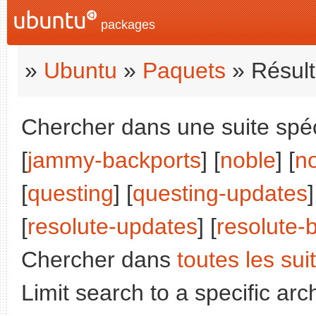
packages
»
Ubuntu
»
Paquets
» Résult
Chercher dans une suite spéci
[
jammy-backports
] [
noble
] [
n
[
questing
] [
questing-updates
]
[
resolute-updates
] [
resolute-
Chercher dans
toutes les sui
Limit search to a specific arch