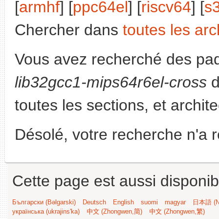
[
armhf
] [
ppc64el
] [
riscv64
] [
s
Chercher dans
toutes les arc
Vous avez recherché des paq
lib32gcc1-mips64r6el-cross
d
toutes les sections, et archit
Désolé, votre recherche n'a 
Cette page est aussi disponib
Български (Bəlgarski)
Deutsch
English
suomi
magyar
日本語 (Ni
українська (ukrajins'ka)
中文 (Zhongwen,简)
中文 (Zhongwen,繁)