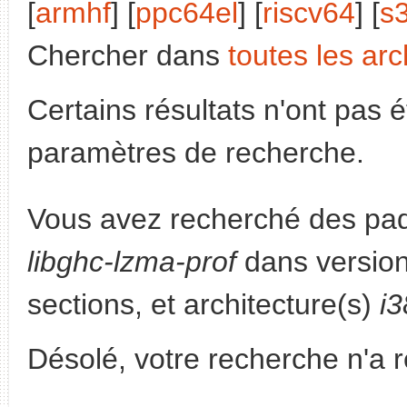
[
armhf
] [
ppc64el
] [
riscv64
] [
s
Chercher dans
toutes les arc
Certains résultats n'ont pas é
paramètres de recherche.
Vous avez recherché des paq
libghc-lzma-prof
dans versio
sections, et architecture(s)
i
Désolé, votre recherche n'a 