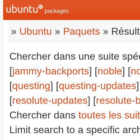
packages
»
Ubuntu
»
Paquets
» Résult
Chercher dans une suite spéci
[
jammy-backports
] [
noble
] [
n
[
questing
] [
questing-updates
]
[
resolute-updates
] [
resolute-
Chercher dans
toutes les sui
Limit search to a specific arch