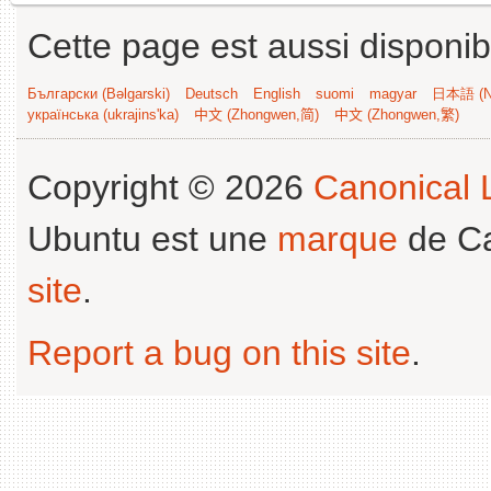
Cette page est aussi disponib
Български (Bəlgarski)
Deutsch
English
suomi
magyar
日本語 (Ni
українська (ukrajins'ka)
中文 (Zhongwen,简)
中文 (Zhongwen,繁)
Copyright © 2026
Canonical L
Ubuntu est une
marque
de Ca
site
.
Report a bug on this site
.