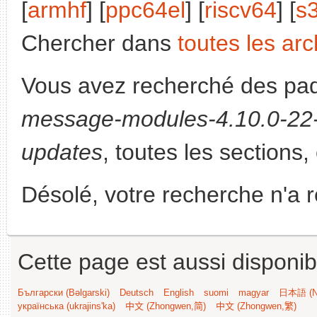
[
armhf
] [
ppc64el
] [
riscv64
] [
s
Chercher dans
toutes les arc
Vous avez recherché des paq
message-modules-4.10.0-22-
updates
, toutes les sections,
Désolé, votre recherche n'a 
Cette page est aussi disponib
Български (Bəlgarski)
Deutsch
English
suomi
magyar
日本語 (Ni
українська (ukrajins'ka)
中文 (Zhongwen,简)
中文 (Zhongwen,繁)