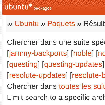
packages
»
Ubuntu
»
Paquets
» Résult
Chercher dans une suite spéci
[
jammy-backports
] [
noble
] [
n
[
questing
] [
questing-updates
]
[
resolute-updates
] [
resolute-
Chercher dans
toutes les sui
Limit search to a specific arch