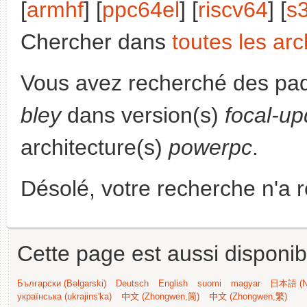
[
armhf
] [
ppc64el
] [
riscv64
] [
s
Chercher dans
toutes les arc
Vous avez recherché des paq
bley
dans version(s)
focal-up
architecture(s)
powerpc
.
Désolé, votre recherche n'a 
Cette page est aussi disponib
Български (Bəlgarski)
Deutsch
English
suomi
magyar
日本語 (Ni
українська (ukrajins'ka)
中文 (Zhongwen,简)
中文 (Zhongwen,繁)