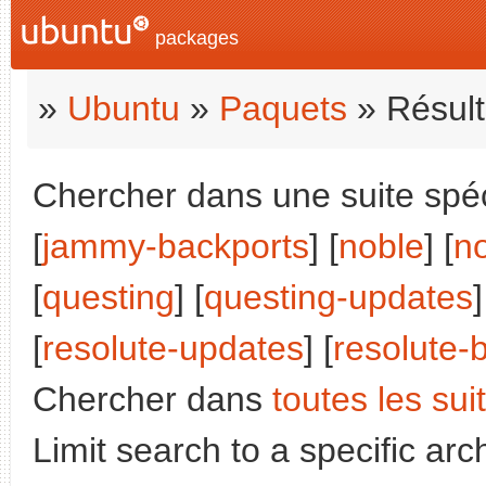
packages
»
Ubuntu
»
Paquets
» Résult
Chercher dans une suite spéci
[
jammy-backports
] [
noble
] [
n
[
questing
] [
questing-updates
]
[
resolute-updates
] [
resolute-
Chercher dans
toutes les sui
Limit search to a specific arch