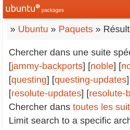
packages
»
Ubuntu
»
Paquets
» Résult
Chercher dans une suite spéci
[
jammy-backports
] [
noble
] [
n
[
questing
] [
questing-updates
]
[
resolute-updates
] [
resolute-
Chercher dans
toutes les sui
Limit search to a specific arch