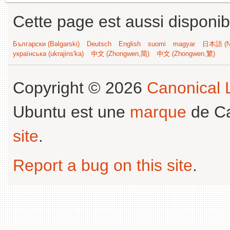
Cette page est aussi disponib
Български (Bəlgarski)
Deutsch
English
suomi
magyar
日本語 (Ni
українська (ukrajins'ka)
中文 (Zhongwen,简)
中文 (Zhongwen,繁)
Copyright © 2026
Canonical L
Ubuntu est une
marque
de Ca
site
.
Report a bug on this site
.