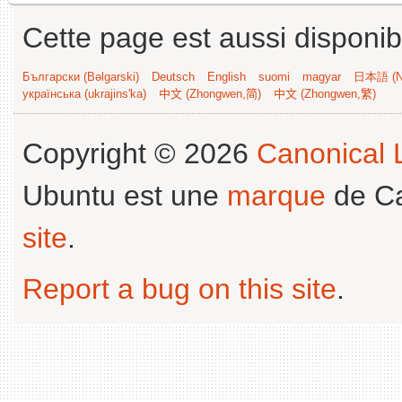
Cette page est aussi disponib
Български (Bəlgarski)
Deutsch
English
suomi
magyar
日本語 (Ni
українська (ukrajins'ka)
中文 (Zhongwen,简)
中文 (Zhongwen,繁)
Copyright © 2026
Canonical L
Ubuntu est une
marque
de Ca
site
.
Report a bug on this site
.