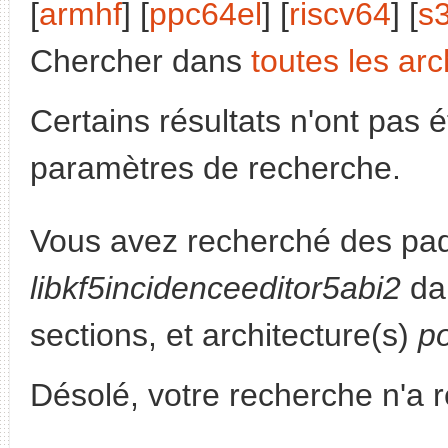
[
armhf
] [
ppc64el
] [
riscv64
] [
s
Chercher dans
toutes les arc
Certains résultats n'ont pas é
paramètres de recherche.
Vous avez recherché des paq
libkf5incidenceeditor5abi2
da
sections, et architecture(s)
p
Désolé, votre recherche n'a 