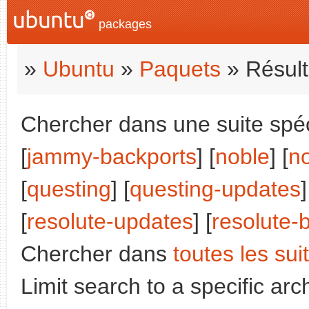
packages
»
Ubuntu
»
Paquets
» Résult
Chercher dans une suite spéci
[
jammy-backports
] [
noble
] [
n
[
questing
] [
questing-updates
]
[
resolute-updates
] [
resolute-
Chercher dans
toutes les sui
Limit search to a specific arch