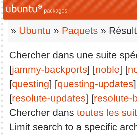
packages
»
Ubuntu
»
Paquets
» Résult
Chercher dans une suite spéci
[
jammy-backports
] [
noble
] [
n
[
questing
] [
questing-updates
]
[
resolute-updates
] [
resolute-
Chercher dans
toutes les sui
Limit search to a specific arch