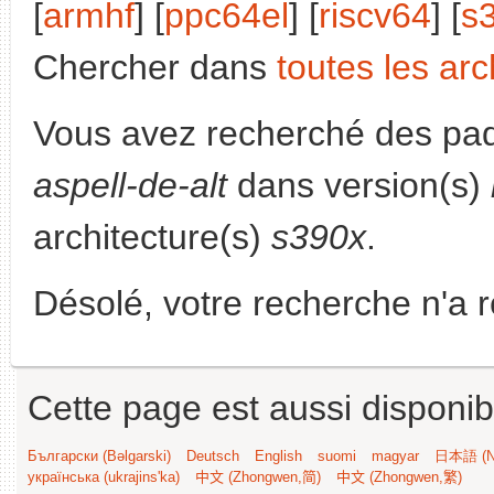
[
armhf
] [
ppc64el
] [
riscv64
] [
s
Chercher dans
toutes les arc
Vous avez recherché des paq
aspell-de-alt
dans version(s)
architecture(s)
s390x
.
Désolé, votre recherche n'a 
Cette page est aussi disponib
Български (Bəlgarski)
Deutsch
English
suomi
magyar
日本語 (Ni
українська (ukrajins'ka)
中文 (Zhongwen,简)
中文 (Zhongwen,繁)