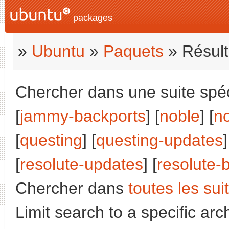
packages
»
Ubuntu
»
Paquets
» Résult
Chercher dans une suite spéc
[
jammy-backports
] [
noble
] [
n
[
questing
] [
questing-updates
]
[
resolute-updates
] [
resolute-
Chercher dans
toutes les sui
Limit search to a specific arch