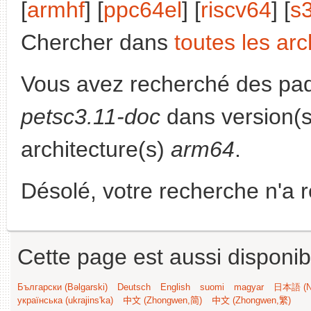
[
armhf
] [
ppc64el
] [
riscv64
] [
s
Chercher dans
toutes les arc
Vous avez recherché des paq
petsc3.11-doc
dans version(
architecture(s)
arm64
.
Désolé, votre recherche n'a 
Cette page est aussi disponib
Български (Bəlgarski)
Deutsch
English
suomi
magyar
日本語 (Ni
українська (ukrajins'ka)
中文 (Zhongwen,简)
中文 (Zhongwen,繁)