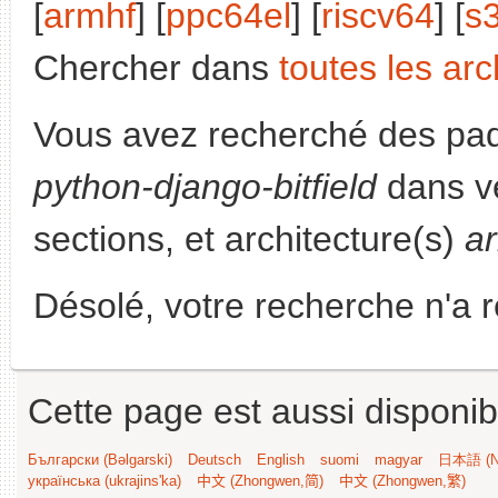
[
armhf
] [
ppc64el
] [
riscv64
] [
s
Chercher dans
toutes les arc
Vous avez recherché des paq
python-django-bitfield
dans v
sections, et architecture(s)
a
Désolé, votre recherche n'a 
Cette page est aussi disponib
Български (Bəlgarski)
Deutsch
English
suomi
magyar
日本語 (Ni
українська (ukrajins'ka)
中文 (Zhongwen,简)
中文 (Zhongwen,繁)