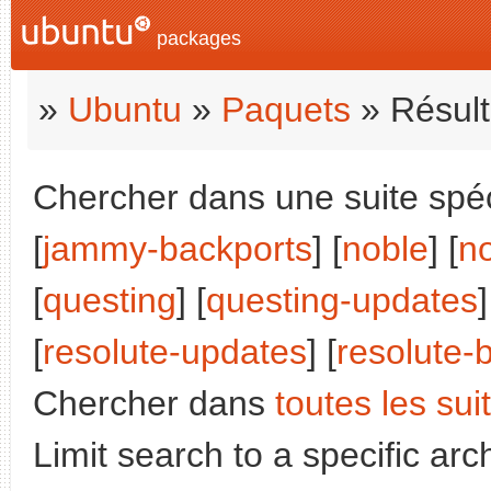
packages
»
Ubuntu
»
Paquets
» Résult
Chercher dans une suite spéc
[
jammy-backports
] [
noble
] [
n
[
questing
] [
questing-updates
]
[
resolute-updates
] [
resolute-
Chercher dans
toutes les sui
Limit search to a specific arch