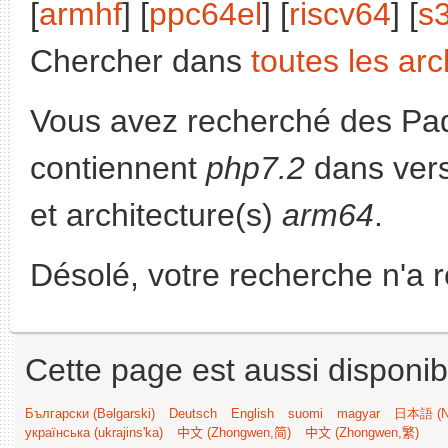
[
armhf
] [
ppc64el
] [
riscv64
] [
s
Chercher dans
toutes les arc
Vous avez recherché des Paq
contiennent
php7.2
dans ver
et architecture(s)
arm64
.
Désolé, votre recherche n'a 
Cette page est aussi disponib
Български (Bəlgarski)
Deutsch
English
suomi
magyar
日本語 (Ni
українська (ukrajins'ka)
中文 (Zhongwen,简)
中文 (Zhongwen,繁)