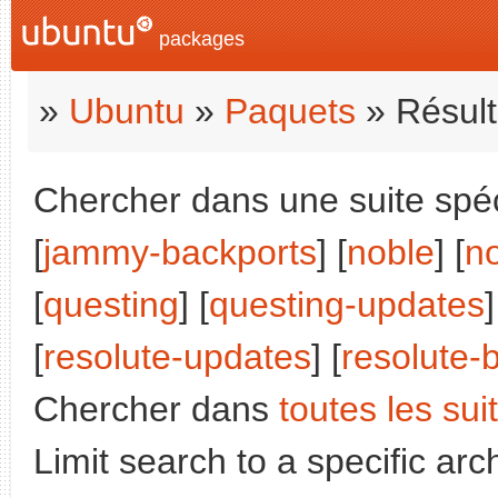
packages
»
Ubuntu
»
Paquets
» Résult
Chercher dans une suite spéc
[
jammy-backports
] [
noble
] [
n
[
questing
] [
questing-updates
]
[
resolute-updates
] [
resolute-
Chercher dans
toutes les sui
Limit search to a specific arch