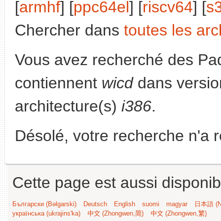
[
armhf
] [
ppc64el
] [
riscv64
] [
s
Chercher dans
toutes les arc
Vous avez recherché des Paq
contiennent
wicd
dans versio
architecture(s)
i386
.
Désolé, votre recherche n'a 
Cette page est aussi disponib
Български (Bəlgarski)
Deutsch
English
suomi
magyar
日本語 (Ni
українська (ukrajins'ka)
中文 (Zhongwen,简)
中文 (Zhongwen,繁)