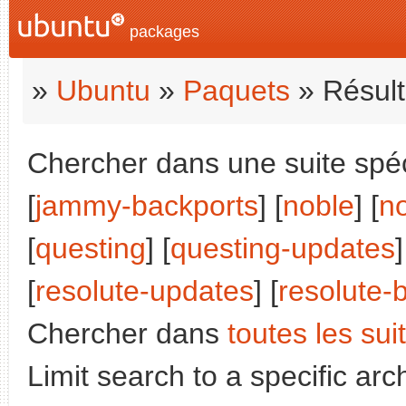
packages
»
Ubuntu
»
Paquets
» Résult
Chercher dans une suite spéc
[
jammy-backports
] [
noble
] [
n
[
questing
] [
questing-updates
]
[
resolute-updates
] [
resolute-
Chercher dans
toutes les sui
Limit search to a specific arch