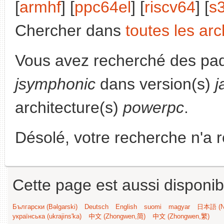
[
armhf
] [
ppc64el
] [
riscv64
] [
s
Chercher dans
toutes les arc
Vous avez recherché des paq
jsymphonic
dans version(s)
architecture(s)
powerpc
.
Désolé, votre recherche n'a 
Cette page est aussi disponib
Български (Bəlgarski)
Deutsch
English
suomi
magyar
日本語 (Ni
українська (ukrajins'ka)
中文 (Zhongwen,简)
中文 (Zhongwen,繁)