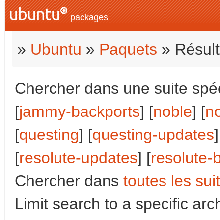
packages
»
Ubuntu
»
Paquets
» Résult
Chercher dans une suite spéc
[
jammy-backports
] [
noble
] [
n
[
questing
] [
questing-updates
]
[
resolute-updates
] [
resolute-
Chercher dans
toutes les sui
Limit search to a specific arch