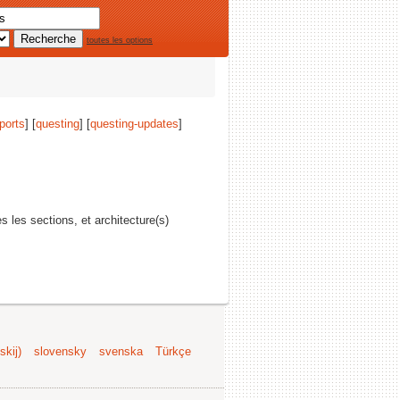
toutes les options
ports
] [
questing
] [
questing-updates
]
es les sections, et architecture(s)
kij)
slovensky
svenska
Türkçe