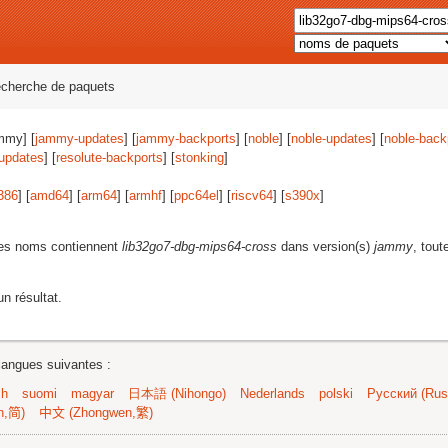
echerche de paquets
mmy] [
jammy-updates
] [
jammy-backports
] [
noble
] [
noble-updates
] [
noble-back
-updates
] [
resolute-backports
] [
stonking
]
386
] [
amd64
] [
arm64
] [
armhf
] [
ppc64el
] [
riscv64
] [
s390x
]
les noms contiennent
lib32go7-dbg-mips64-cross
dans version(s)
jammy
, tout
n résultat.
langues suivantes :
sh
suomi
magyar
日本語 (Nihongo)
Nederlands
polski
Русский (Russ
n,简)
中文 (Zhongwen,繁)