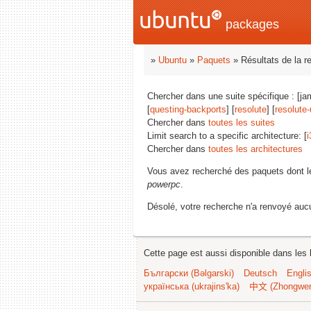
packages
»
Ubuntu
»
Paquets
» Résultats de la r
Chercher dans une suite spécifique : [ja
[
questing-backports
] [
resolute
] [
resolute
Chercher dans
toutes les suites
Limit search to a specific architecture: [
i
Chercher dans
toutes les architectures
Vous avez recherché des paquets dont 
powerpc
.
Désolé, votre recherche n'a renvoyé aucu
Cette page est aussi disponible dans les 
Български (Bəlgarski)
Deutsch
Engli
українська (ukrajins'ka)
中文 (Zhongwe