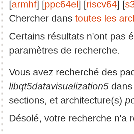
[
armhf
] [
ppc64el
] [
riscv64
] [
s
Chercher dans
toutes les arc
Certains résultats n'ont pas é
paramètres de recherche.
Vous avez recherché des paq
libqt5datavisualization5
dans 
sections, et architecture(s)
p
Désolé, votre recherche n'a 