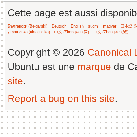
Cette page est aussi disponib
Български (Bəlgarski)
Deutsch
English
suomi
magyar
日本語 (Ni
українська (ukrajins'ka)
中文 (Zhongwen,简)
中文 (Zhongwen,繁)
Copyright © 2026
Canonical L
Ubuntu est une
marque
de Ca
site
.
Report a bug on this site
.