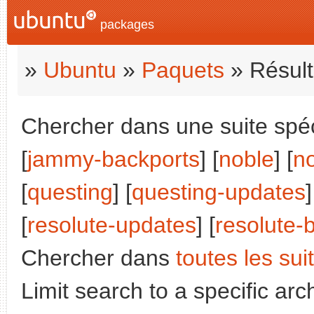
packages
»
Ubuntu
»
Paquets
» Résult
Chercher dans une suite spéc
[
jammy-backports
] [
noble
] [
n
[
questing
] [
questing-updates
]
[
resolute-updates
] [
resolute-
Chercher dans
toutes les sui
Limit search to a specific arch