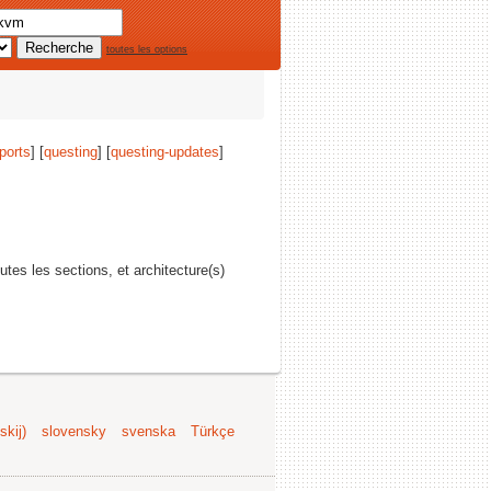
toutes les options
ports
] [
questing
] [
questing-updates
]
outes les sections, et architecture(s)
kij)
slovensky
svenska
Türkçe