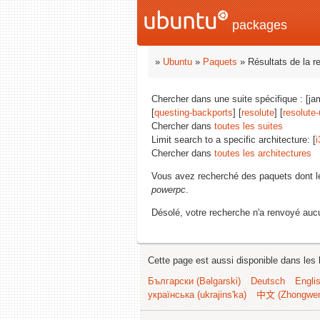
packages
»
Ubuntu
»
Paquets
» Résultats de la r
Chercher dans une suite spécifique : [ja
[
questing-backports
] [
resolute
] [
resolute
Chercher dans
toutes les suites
Limit search to a specific architecture: [
i
Chercher dans
toutes les architectures
Vous avez recherché des paquets dont 
powerpc
.
Désolé, votre recherche n'a renvoyé aucu
Cette page est aussi disponible dans les 
Български (Bəlgarski)
Deutsch
Engli
українська (ukrajins'ka)
中文 (Zhongwe