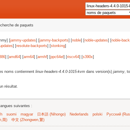
echerche de paquets
mmy] [
jammy-updates
] [
jammy-backports
] [
noble
] [
noble-updates
] [
noble-back
-updates
] [
resolute-backports
] [
stonking
]
386
] [
amd64
] [
arm64
] [
armhf
] [
ppc64el
] [
riscv64
] [
s390x
]
les noms contiennent
linux-headers-4.4.0-1015-kvm
dans version(s)
jammy
, t
n résultat.
langues suivantes :
sh
suomi
magyar
日本語 (Nihongo)
Nederlands
polski
Русский (Russ
n,简)
中文 (Zhongwen,繁)