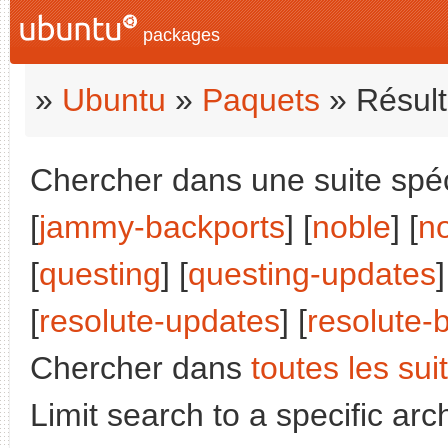
packages
»
Ubuntu
»
Paquets
» Résult
Chercher dans une suite spéc
[
jammy-backports
] [
noble
] [
n
[
questing
] [
questing-updates
]
[
resolute-updates
] [
resolute-
Chercher dans
toutes les sui
Limit search to a specific arch