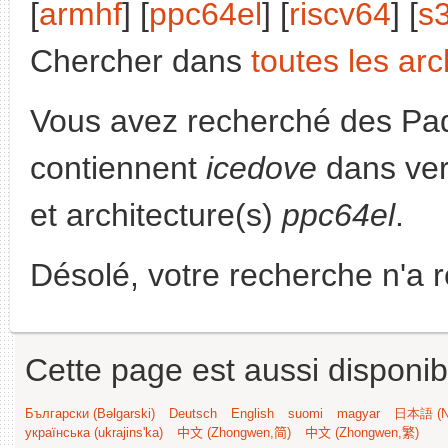
[
armhf
] [
ppc64el
] [
riscv64
] [
s
Chercher dans
toutes les arc
Vous avez recherché des Paq
contiennent
icedove
dans ver
et architecture(s)
ppc64el
.
Désolé, votre recherche n'a 
Cette page est aussi disponib
Български (Bəlgarski)
Deutsch
English
suomi
magyar
日本語 (Ni
українська (ukrajins'ka)
中文 (Zhongwen,简)
中文 (Zhongwen,繁)