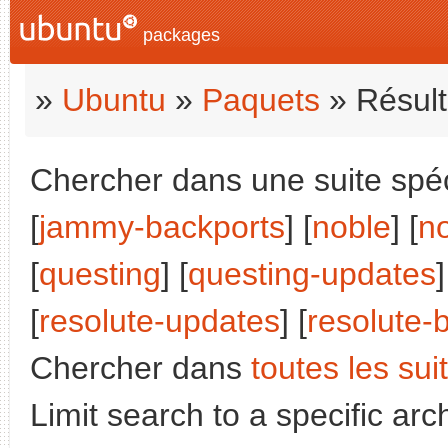
packages
»
Ubuntu
»
Paquets
» Résult
Chercher dans une suite spéc
[
jammy-backports
] [
noble
] [
n
[
questing
] [
questing-updates
]
[
resolute-updates
] [
resolute-
Chercher dans
toutes les sui
Limit search to a specific arch