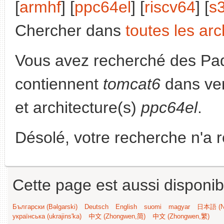
[
armhf
] [
ppc64el
] [
riscv64
] [
s
Chercher dans
toutes les arc
Vous avez recherché des Paq
contiennent
tomcat6
dans ve
et architecture(s)
ppc64el
.
Désolé, votre recherche n'a 
Cette page est aussi disponib
Български (Bəlgarski)
Deutsch
English
suomi
magyar
日本語 (Ni
українська (ukrajins'ka)
中文 (Zhongwen,简)
中文 (Zhongwen,繁)