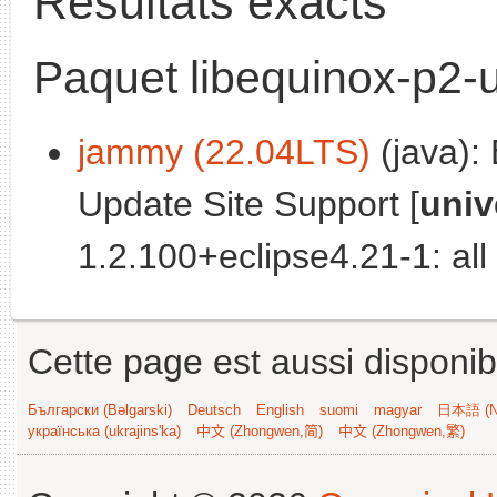
Résultats exacts
Paquet libequinox-p2-u
jammy (22.04LTS)
(java):
Update Site Support [
univ
1.2.100+eclipse4.21-1: all
Cette page est aussi disponib
Български (Bəlgarski)
Deutsch
English
suomi
magyar
日本語 (Ni
українська (ukrajins'ka)
中文 (Zhongwen,简)
中文 (Zhongwen,繁)