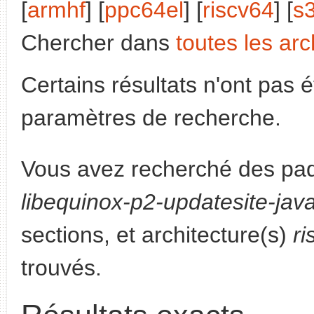
[
armhf
] [
ppc64el
] [
riscv64
] [
s
Chercher dans
toutes les arc
Certains résultats n'ont pas é
paramètres de recherche.
Vous avez recherché des paq
libequinox-p2-updatesite-jav
sections, et architecture(s)
ri
trouvés.