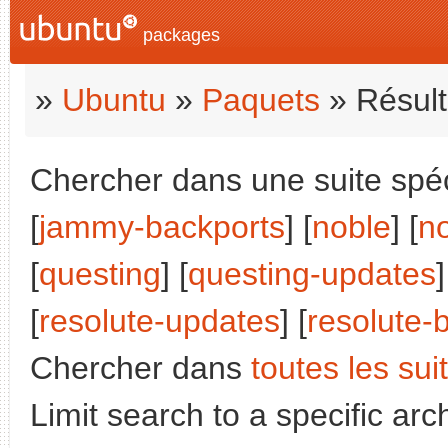
packages
»
Ubuntu
»
Paquets
» Résult
Chercher dans une suite spéc
[
jammy-backports
] [
noble
] [
n
[
questing
] [
questing-updates
]
[
resolute-updates
] [
resolute-
Chercher dans
toutes les sui
Limit search to a specific arch