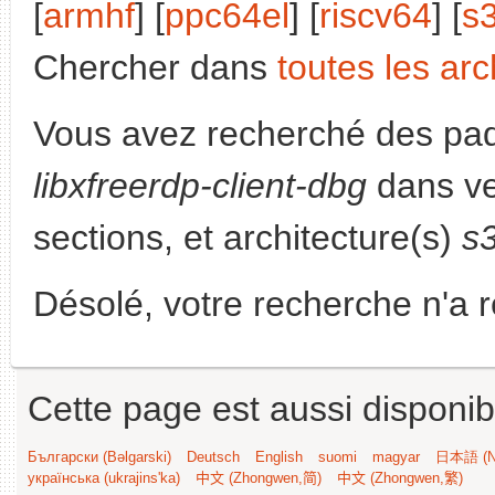
[
armhf
] [
ppc64el
] [
riscv64
] [
s
Chercher dans
toutes les arc
Vous avez recherché des paq
libxfreerdp-client-dbg
dans ve
sections, et architecture(s)
s
Désolé, votre recherche n'a 
Cette page est aussi disponib
Български (Bəlgarski)
Deutsch
English
suomi
magyar
日本語 (Ni
українська (ukrajins'ka)
中文 (Zhongwen,简)
中文 (Zhongwen,繁)