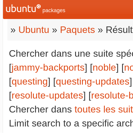
packages
»
Ubuntu
»
Paquets
» Résult
Chercher dans une suite spéc
[
jammy-backports
] [
noble
] [
n
[
questing
] [
questing-updates
]
[
resolute-updates
] [
resolute-
Chercher dans
toutes les sui
Limit search to a specific arch