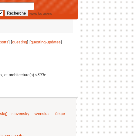
toutes les options
ports
] [
questing
] [
questing-updates
]
s, et architecture(s)
s390x
.
kij)
slovensky
svenska
Türkçe
ls sur ce site
.