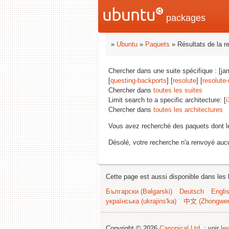
packages
»
Ubuntu
»
Paquets
» Résultats de la r
Chercher dans une suite spécifique : [ja
[
questing-backports
] [
resolute
] [
resolute
Chercher dans
toutes les suites
Limit search to a specific architecture: [
i
Chercher dans
toutes les architectures
Vous avez recherché des paquets dont 
Désolé, votre recherche n'a renvoyé aucu
Cette page est aussi disponible dans les 
Български (Bəlgarski)
Deutsch
Engli
українська (ukrajins'ka)
中文 (Zhongwe
Copyright © 2026
Canonical Ltd.
; voir
le