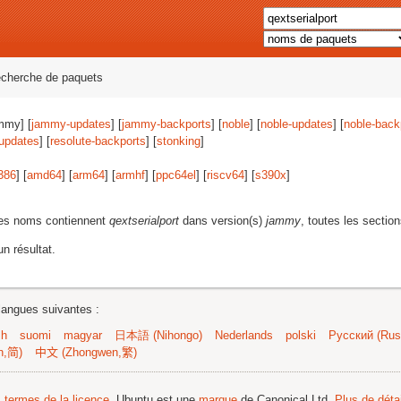
echerche de paquets
mmy] [
jammy-updates
] [
jammy-backports
] [
noble
] [
noble-updates
] [
noble-back
-updates
] [
resolute-backports
] [
stonking
]
386
] [
amd64
] [
arm64
] [
armhf
] [
ppc64el
] [
riscv64
] [
s390x
]
les noms contiennent
qextserialport
dans version(s)
jammy
, toutes les section
n résultat.
langues suivantes :
sh
suomi
magyar
日本語 (Nihongo)
Nederlands
polski
Русский (Russ
n,简)
中文 (Zhongwen,繁)
s termes de la licence
. Ubuntu est une
marque
de Canonical Ltd.
Plus de détai