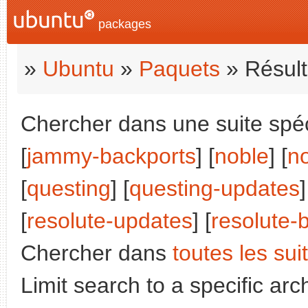
packages
»
Ubuntu
»
Paquets
» Résult
Chercher dans une suite spéc
[
jammy-backports
] [
noble
] [
n
[
questing
] [
questing-updates
]
[
resolute-updates
] [
resolute-
Chercher dans
toutes les sui
Limit search to a specific arch