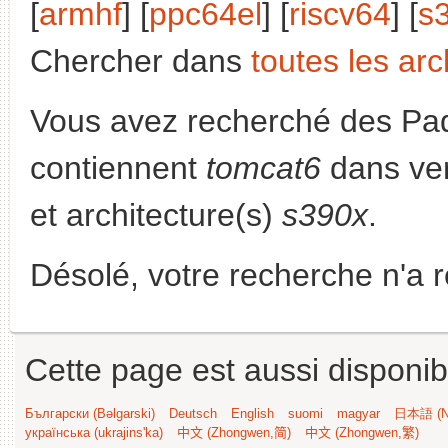
[
armhf
] [
ppc64el
] [
riscv64
] [
s
Chercher dans
toutes les arc
Vous avez recherché des Paq
contiennent
tomcat6
dans ve
et architecture(s)
s390x
.
Désolé, votre recherche n'a 
Cette page est aussi disponib
Български (Bəlgarski)
Deutsch
English
suomi
magyar
日本語 (Ni
українська (ukrajins'ka)
中文 (Zhongwen,简)
中文 (Zhongwen,繁)