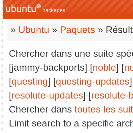
packages
»
Ubuntu
»
Paquets
» Résult
Chercher dans une suite spéci
[jammy-backports] [
noble
] [
n
[
questing
] [
questing-updates
]
[
resolute-updates
] [
resolute-
Chercher dans
toutes les sui
Limit search to a specific arch