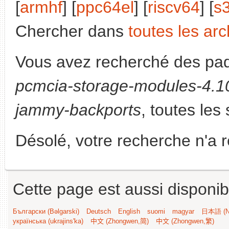
[
armhf
] [
ppc64el
] [
riscv64
] [
s
Chercher dans
toutes les arc
Vous avez recherché des paq
pcmcia-storage-modules-4.10
jammy-backports
, toutes les
Désolé, votre recherche n'a 
Cette page est aussi disponib
Български (Bəlgarski)
Deutsch
English
suomi
magyar
日本語 (Ni
українська (ukrajins'ka)
中文 (Zhongwen,简)
中文 (Zhongwen,繁)