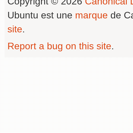
Copyright © 2026
Canonical L
Ubuntu est une
marque
de Ca
site
.
Report a bug on this site
.