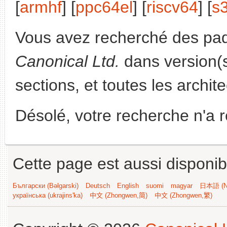
[
armhf
] [
ppc64el
] [
riscv64
] [
s
Vous avez recherché des paq
Canonical Ltd.
dans version(
sections, et toutes les archit
Désolé, votre recherche n'a 
Cette page est aussi disponib
Български (Bəlgarski)
Deutsch
English
suomi
magyar
日本語 (Ni
українська (ukrajins'ka)
中文 (Zhongwen,简)
中文 (Zhongwen,繁)