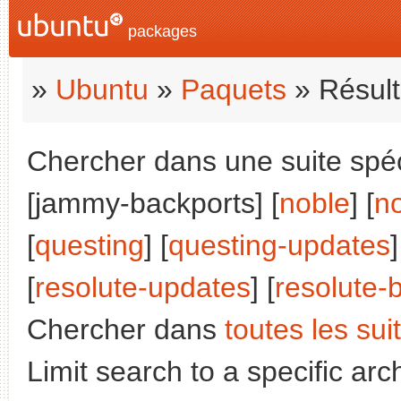
packages
»
Ubuntu
»
Paquets
» Résult
Chercher dans une suite spéci
[jammy-backports] [
noble
] [
n
[
questing
] [
questing-updates
]
[
resolute-updates
] [
resolute-
Chercher dans
toutes les sui
Limit search to a specific arch