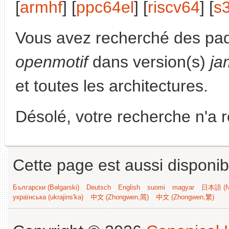
[
armhf
] [
ppc64el
] [
riscv64
] [
s
Vous avez recherché des paq
openmotif
dans version(s)
ja
et toutes les architectures.
Désolé, votre recherche n'a 
Cette page est aussi disponib
Български (Bəlgarski)
Deutsch
English
suomi
magyar
日本語 (Ni
українська (ukrajins'ka)
中文 (Zhongwen,简)
中文 (Zhongwen,繁)