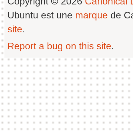
Copyright © 2026
Canonical L
Ubuntu est une
marque
de Ca
site
.
Report a bug on this site
.