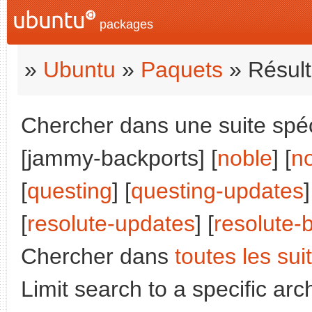
packages
»
Ubuntu
»
Paquets
» Résult
Chercher dans une suite spéci
[jammy-backports] [
noble
] [
n
[
questing
] [
questing-updates
]
[
resolute-updates
] [
resolute-
Chercher dans
toutes les sui
Limit search to a specific arch