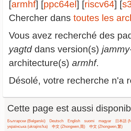
[
armhf
] [
ppc64el
] [
riscv64
] [
s
Chercher dans
toutes les arc
Vous avez recherché des paq
yagtd
dans version(s)
jammy-
architecture(s)
armhf
.
Désolé, votre recherche n'a 
Cette page est aussi disponib
Български (Bəlgarski)
Deutsch
English
suomi
magyar
日本語 (Ni
українська (ukrajins'ka)
中文 (Zhongwen,简)
中文 (Zhongwen,繁)