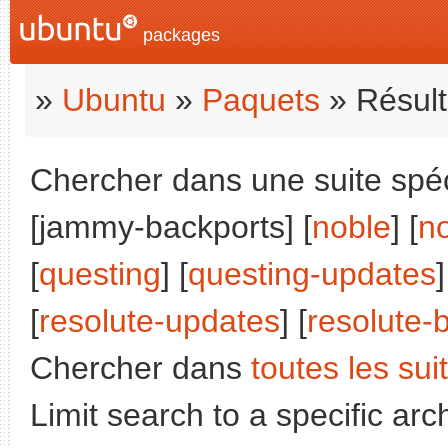
packages
»
Ubuntu
»
Paquets
» Résult
Chercher dans une suite spéci
[jammy-backports] [
noble
] [
n
[
questing
] [
questing-updates
]
[
resolute-updates
] [
resolute-
Chercher dans
toutes les sui
Limit search to a specific arch