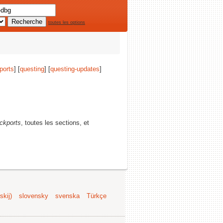
toutes les options
ports
] [
questing
] [
questing-updates
]
ckports
, toutes les sections, et
kij)
slovensky
svenska
Türkçe