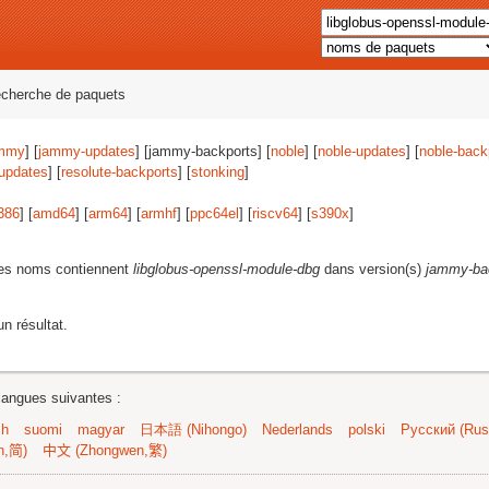
echerche de paquets
mmy
] [
jammy-updates
] [jammy-backports] [
noble
] [
noble-updates
] [
noble-back
-updates
] [
resolute-backports
] [
stonking
]
386
] [
amd64
] [
arm64
] [
armhf
] [
ppc64el
] [
riscv64
] [
s390x
]
les noms contiennent
libglobus-openssl-module-dbg
dans version(s)
jammy-ba
n résultat.
langues suivantes :
sh
suomi
magyar
日本語 (Nihongo)
Nederlands
polski
Русский (Russ
n,简)
中文 (Zhongwen,繁)