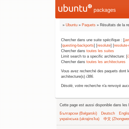
packages
»
Ubuntu
»
Paquets
» Résultats de la r
Chercher dans une suite spécifique : [
ja
[
questing-backports
] [
resolute
] [
resolute
Chercher dans
toutes les suites
Limit search to a specific architecture: [
i
Chercher dans
toutes les architectures
Vous avez recherché des paquets dont 
architecture(s)
i386
.
Désolé, votre recherche n'a renvoyé aucu
Cette page est aussi disponible dans les 
Български (Bəlgarski)
Deutsch
Engli
українська (ukrajins'ka)
中文 (Zhongwe