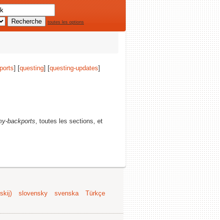
toutes les options
ports
] [
questing
] [
questing-updates
]
y-backports
, toutes les sections, et
kij)
slovensky
svenska
Türkçe