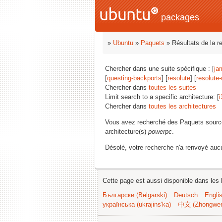
packages
»
Ubuntu
»
Paquets
» Résultats de la r
Chercher dans une suite spécifique : [
ja
[
questing-backports
] [
resolute
] [
resolute
Chercher dans
toutes les suites
Limit search to a specific architecture: [
i
Chercher dans
toutes les architectures
Vous avez recherché des Paquets sourc
architecture(s)
powerpc
.
Désolé, votre recherche n'a renvoyé aucu
Cette page est aussi disponible dans les 
Български (Bəlgarski)
Deutsch
Engli
українська (ukrajins'ka)
中文 (Zhongwe