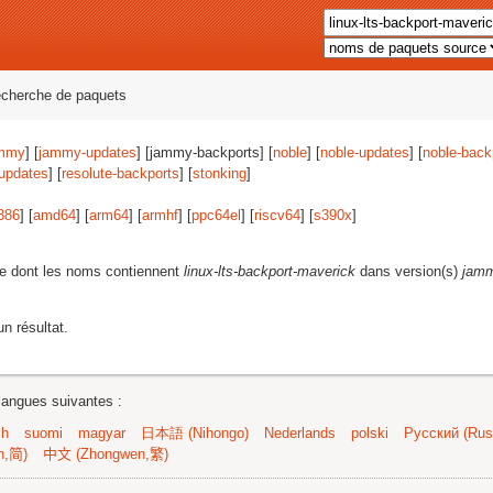
echerche de paquets
mmy
] [
jammy-updates
] [jammy-backports] [
noble
] [
noble-updates
] [
noble-back
-updates
] [
resolute-backports
] [
stonking
]
386
] [
amd64
] [
arm64
] [
armhf
] [
ppc64el
] [
riscv64
] [
s390x
]
e dont les noms contiennent
linux-lts-backport-maverick
dans version(s)
jamm
n résultat.
langues suivantes :
sh
suomi
magyar
日本語 (Nihongo)
Nederlands
polski
Русский (Russ
n,简)
中文 (Zhongwen,繁)