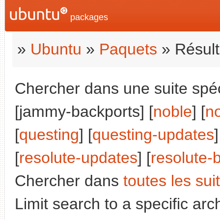
packages
»
Ubuntu
»
Paquets
» Résult
Chercher dans une suite spéci
[jammy-backports] [
noble
] [
n
[
questing
] [
questing-updates
]
[
resolute-updates
] [
resolute-
Chercher dans
toutes les sui
Limit search to a specific arch