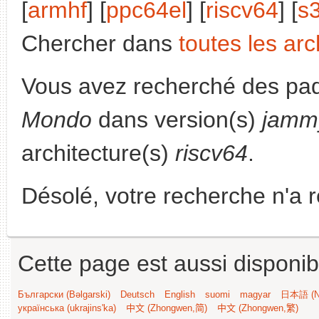
[
armhf
] [
ppc64el
] [
riscv64
] [
s
Chercher dans
toutes les arc
Vous avez recherché des paq
Mondo
dans version(s)
jamm
architecture(s)
riscv64
.
Désolé, votre recherche n'a 
Cette page est aussi disponib
Български (Bəlgarski)
Deutsch
English
suomi
magyar
日本語 (Ni
українська (ukrajins'ka)
中文 (Zhongwen,简)
中文 (Zhongwen,繁)