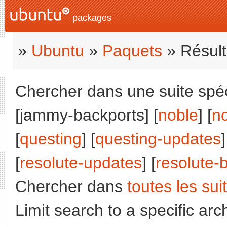
packages
»
Ubuntu
»
Paquets
» Résult
Chercher dans une suite spéci
[jammy-backports] [
noble
] [
n
[
questing
] [
questing-updates
]
[
resolute-updates
] [
resolute-
Chercher dans
toutes les sui
Limit search to a specific arch