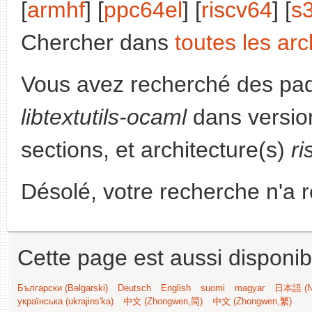
[
armhf
] [
ppc64el
] [
riscv64
] [
s
Chercher dans
toutes les arc
Vous avez recherché des paq
libtextutils-ocaml
dans versio
sections, et architecture(s)
ri
Désolé, votre recherche n'a 
Cette page est aussi disponib
Български (Bəlgarski)
Deutsch
English
suomi
magyar
日本語 (Ni
українська (ukrajins'ka)
中文 (Zhongwen,简)
中文 (Zhongwen,繁)