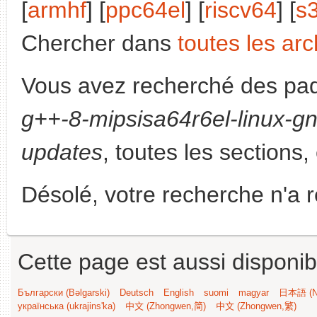
[
armhf
] [
ppc64el
] [
riscv64
] [
s
Chercher dans
toutes les arc
Vous avez recherché des paq
g++-8-mipsisa64r6el-linux-g
updates
, toutes les sections,
Désolé, votre recherche n'a 
Cette page est aussi disponib
Български (Bəlgarski)
Deutsch
English
suomi
magyar
日本語 (Ni
українська (ukrajins'ka)
中文 (Zhongwen,简)
中文 (Zhongwen,繁)