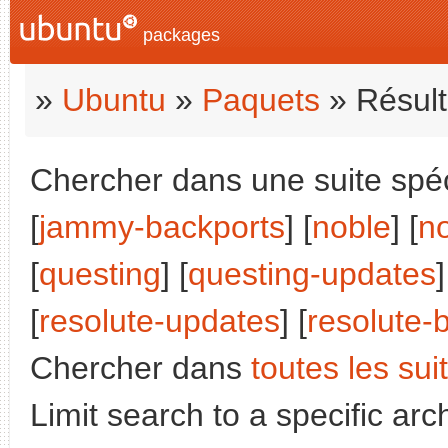
packages
»
Ubuntu
»
Paquets
» Résult
Chercher dans une suite spéci
[
jammy-backports
] [
noble
] [
n
[
questing
] [
questing-updates
]
[
resolute-updates
] [
resolute-
Chercher dans
toutes les sui
Limit search to a specific arch