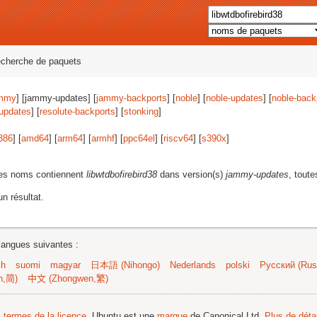
echerche de paquets
mmy
] [jammy-updates] [
jammy-backports
] [
noble
] [
noble-updates
] [
noble-back
-updates
] [
resolute-backports
] [
stonking
]
386
] [
amd64
] [
arm64
] [
armhf
] [
ppc64el
] [
riscv64
] [
s390x
]
les noms contiennent
libwtdbofirebird38
dans version(s)
jammy-updates
, toute
n résultat.
langues suivantes :
sh
suomi
magyar
日本語 (Nihongo)
Nederlands
polski
Русский (Russ
n,简)
中文 (Zhongwen,繁)
s termes de la licence
. Ubuntu est une
marque
de Canonical Ltd.
Plus de détai