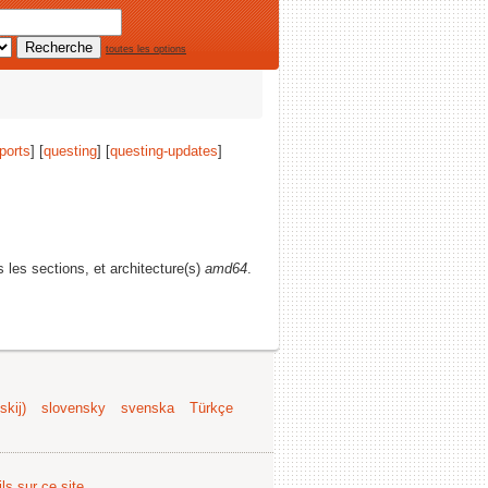
toutes les options
ports
] [
questing
] [
questing-updates
]
s les sections, et architecture(s)
amd64
.
kij)
slovensky
svenska
Türkçe
ls sur ce site
.