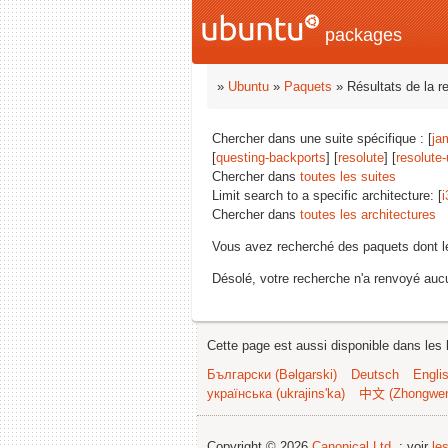
packages
»
Ubuntu
»
Paquets
» Résultats de la r
Chercher dans une suite spécifique : [
ja
[
questing-backports
] [
resolute
] [
resolute
Chercher dans
toutes les suites
Limit search to a specific architecture: [
i
Chercher dans
toutes les architectures
Vous avez recherché des paquets dont 
Désolé, votre recherche n'a renvoyé aucu
Cette page est aussi disponible dans les 
Български (Bəlgarski)
Deutsch
Engli
українська (ukrajins'ka)
中文 (Zhongwe
Copyright © 2026
Canonical Ltd.
; voir
le