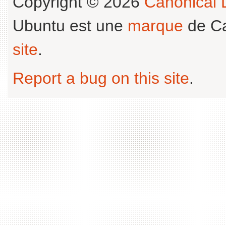
Copyright © 2026
Canonical L
Ubuntu est une
marque
de Ca
site
.
Report a bug on this site
.