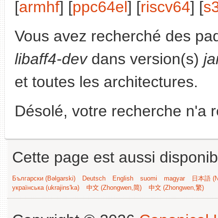
[
armhf
] [
ppc64el
] [
riscv64
] [
s
Vous avez recherché des paq
libaff4-dev
dans version(s)
j
et toutes les architectures.
Désolé, votre recherche n'a 
Cette page est aussi disponib
Български (Bəlgarski)
Deutsch
English
suomi
magyar
日本語 (Ni
українська (ukrajins'ka)
中文 (Zhongwen,简)
中文 (Zhongwen,繁)