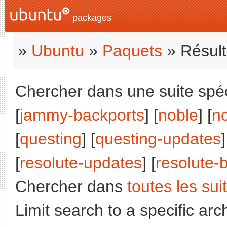
packages
»
Ubuntu
»
Paquets
» Résult
Chercher dans une suite spéci
[
jammy-backports
] [
noble
] [
n
[
questing
] [
questing-updates
]
[
resolute-updates
] [
resolute-
Chercher dans
toutes les sui
Limit search to a specific arch