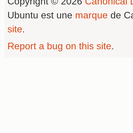
Copyright © 2026
Canonical L
Ubuntu est une
marque
de Ca
site
.
Report a bug on this site
.