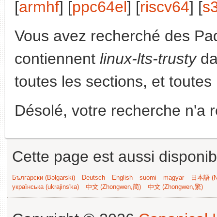
[
armhf
] [
ppc64el
] [
riscv64
] [
s
Vous avez recherché des Paq
contiennent
linux-lts-trusty
da
toutes les sections, et toutes 
Désolé, votre recherche n'a 
Cette page est aussi disponib
Български (Bəlgarski)
Deutsch
English
suomi
magyar
日本語 (Ni
українська (ukrajins'ka)
中文 (Zhongwen,简)
中文 (Zhongwen,繁)