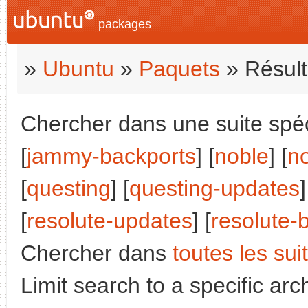
packages
»
Ubuntu
»
Paquets
» Résult
Chercher dans une suite spéci
[
jammy-backports
] [
noble
] [
n
[
questing
] [
questing-updates
]
[
resolute-updates
] [
resolute-
Chercher dans
toutes les sui
Limit search to a specific arch