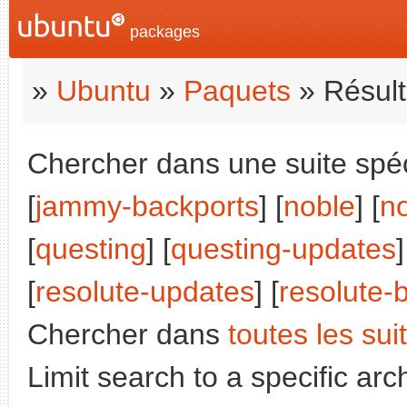
packages
»
Ubuntu
»
Paquets
» Résult
Chercher dans une suite spéci
[
jammy-backports
] [
noble
] [
n
[
questing
] [
questing-updates
]
[
resolute-updates
] [
resolute-
Chercher dans
toutes les sui
Limit search to a specific arch