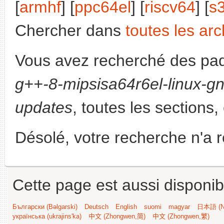
[
armhf
] [
ppc64el
] [
riscv64
] [
s
Chercher dans
toutes les arc
Vous avez recherché des paq
g++-8-mipsisa64r6el-linux-g
updates
, toutes les sections,
Désolé, votre recherche n'a 
Cette page est aussi disponib
Български (Bəlgarski)
Deutsch
English
suomi
magyar
日本語 (Ni
українська (ukrajins'ka)
中文 (Zhongwen,简)
中文 (Zhongwen,繁)