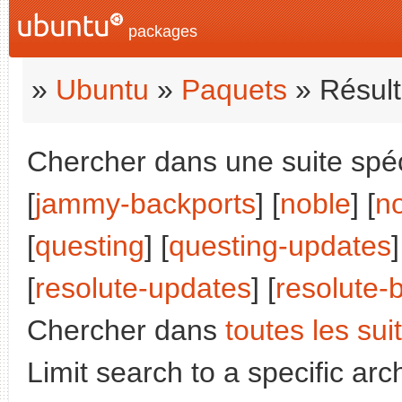
packages
»
Ubuntu
»
Paquets
» Résult
Chercher dans une suite spéci
[
jammy-backports
] [
noble
] [
n
[
questing
] [
questing-updates
]
[
resolute-updates
] [
resolute-
Chercher dans
toutes les sui
Limit search to a specific arch