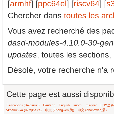
[
armhf
] [
ppc64el
] [
riscv64
] [
s
Chercher dans
toutes les arc
Vous avez recherché des paq
dasd-modules-4.10.0-30-gene
updates
, toutes les sections,
Désolé, votre recherche n'a 
Cette page est aussi disponib
Български (Bəlgarski)
Deutsch
English
suomi
magyar
日本語 (Ni
українська (ukrajins'ka)
中文 (Zhongwen,简)
中文 (Zhongwen,繁)