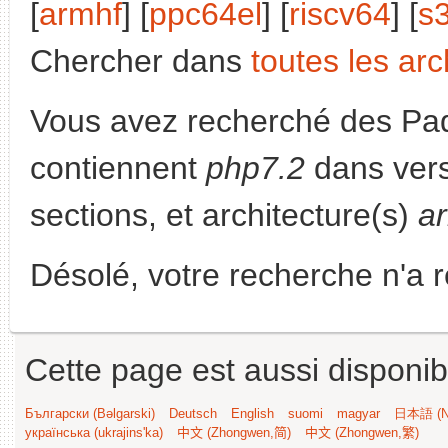
[
armhf
] [
ppc64el
] [
riscv64
] [
s
Chercher dans
toutes les arc
Vous avez recherché des Paq
contiennent
php7.2
dans ver
sections, et architecture(s)
a
Désolé, votre recherche n'a 
Cette page est aussi disponib
Български (Bəlgarski)
Deutsch
English
suomi
magyar
日本語 (Ni
українська (ukrajins'ka)
中文 (Zhongwen,简)
中文 (Zhongwen,繁)