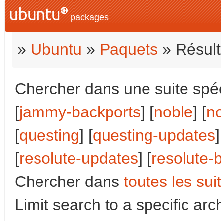
packages
»
Ubuntu
»
Paquets
» Résult
Chercher dans une suite spéci
[
jammy-backports
] [
noble
] [
n
[
questing
] [
questing-updates
]
[
resolute-updates
] [
resolute-
Chercher dans
toutes les sui
Limit search to a specific arch