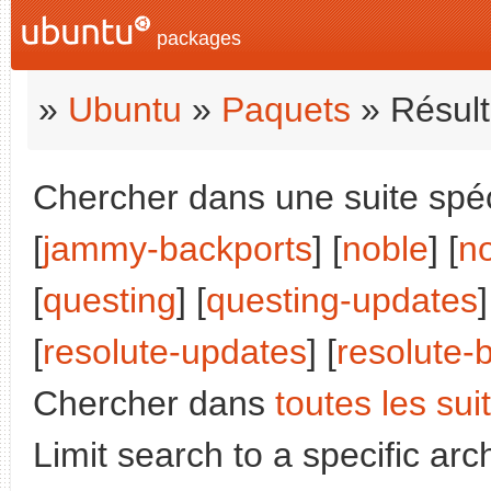
packages
»
Ubuntu
»
Paquets
» Résult
Chercher dans une suite spéci
[
jammy-backports
] [
noble
] [
n
[
questing
] [
questing-updates
]
[
resolute-updates
] [
resolute-
Chercher dans
toutes les sui
Limit search to a specific arch