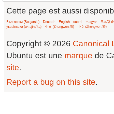
Cette page est aussi disponib
Български (Bəlgarski)
Deutsch
English
suomi
magyar
日本語 (Ni
українська (ukrajins'ka)
中文 (Zhongwen,简)
中文 (Zhongwen,繁)
Copyright © 2026
Canonical L
Ubuntu est une
marque
de Ca
site
.
Report a bug on this site
.