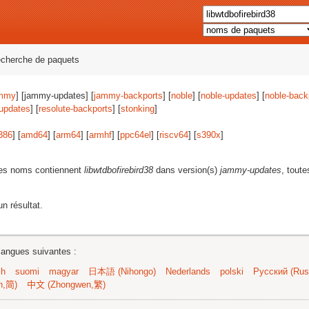
echerche de paquets
mmy
] [jammy-updates] [
jammy-backports
] [
noble
] [
noble-updates
] [
noble-back
-updates
] [
resolute-backports
] [
stonking
]
386
] [
amd64
] [
arm64
] [
armhf
] [
ppc64el
] [
riscv64
] [
s390x
]
les noms contiennent
libwtdbofirebird38
dans version(s)
jammy-updates
, toute
n résultat.
langues suivantes :
sh
suomi
magyar
日本語 (Nihongo)
Nederlands
polski
Русский (Russ
n,简)
中文 (Zhongwen,繁)