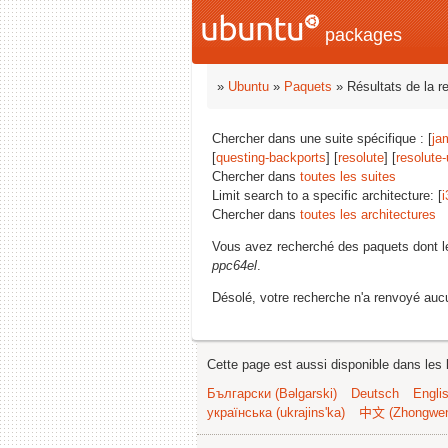
packages
»
Ubuntu
»
Paquets
» Résultats de la r
Chercher dans une suite spécifique : [
ja
[
questing-backports
] [
resolute
] [
resolute
Chercher dans
toutes les suites
Limit search to a specific architecture: [
i
Chercher dans
toutes les architectures
Vous avez recherché des paquets dont 
ppc64el
.
Désolé, votre recherche n'a renvoyé aucu
Cette page est aussi disponible dans les 
Български (Bəlgarski)
Deutsch
Engli
українська (ukrajins'ka)
中文 (Zhongwe