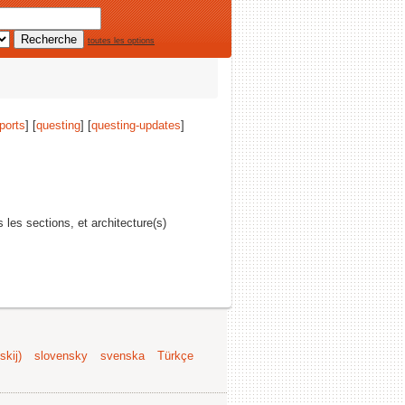
toutes les options
ports
] [
questing
] [
questing-updates
]
s les sections, et architecture(s)
kij)
slovensky
svenska
Türkçe