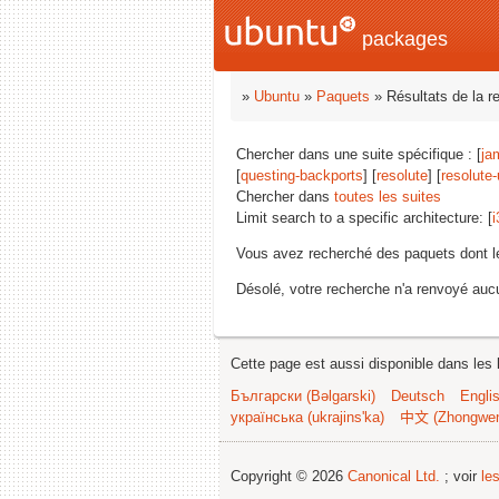
packages
»
Ubuntu
»
Paquets
» Résultats de la r
Chercher dans une suite spécifique : [
ja
[
questing-backports
] [
resolute
] [
resolute
Chercher dans
toutes les suites
Limit search to a specific architecture: [
i
Vous avez recherché des paquets dont 
Désolé, votre recherche n'a renvoyé aucu
Cette page est aussi disponible dans les 
Български (Bəlgarski)
Deutsch
Engli
українська (ukrajins'ka)
中文 (Zhongwe
Copyright © 2026
Canonical Ltd.
; voir
le