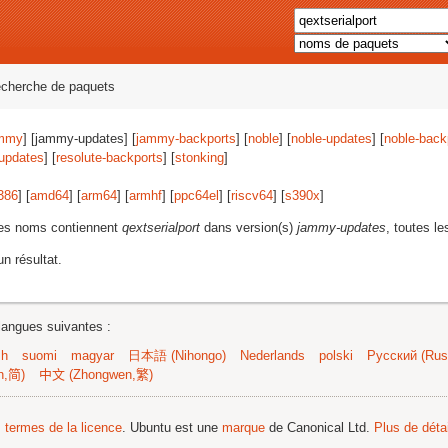
echerche de paquets
mmy
] [jammy-updates] [
jammy-backports
] [
noble
] [
noble-updates
] [
noble-back
-updates
] [
resolute-backports
] [
stonking
]
386
] [
amd64
] [
arm64
] [
armhf
] [
ppc64el
] [
riscv64
] [
s390x
]
les noms contiennent
qextserialport
dans version(s)
jammy-updates
, toutes le
n résultat.
langues suivantes :
sh
suomi
magyar
日本語 (Nihongo)
Nederlands
polski
Русский (Russ
n,简)
中文 (Zhongwen,繁)
s termes de la licence
. Ubuntu est une
marque
de Canonical Ltd.
Plus de détai