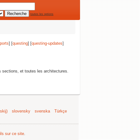
toutes les options
ports
] [
questing
] [
questing-updates
]
s sections, et toutes les architectures.
kij)
slovensky
svenska
Türkçe
ls sur ce site
.