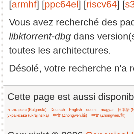
[
armhf
] [
ppc64el
] [
riscv64
] [
s
Vous avez recherché des paq
libktorrent-dbg
dans version(
toutes les architectures.
Désolé, votre recherche n'a 
Cette page est aussi disponib
Български (Bəlgarski)
Deutsch
English
suomi
magyar
日本語 (Ni
українська (ukrajins'ka)
中文 (Zhongwen,简)
中文 (Zhongwen,繁)