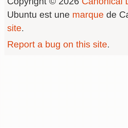
Copyright © 2026
Canonical L
Ubuntu est une
marque
de Ca
site
.
Report a bug on this site
.