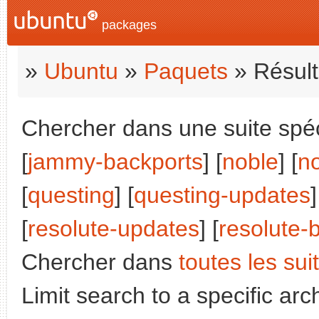
packages
»
Ubuntu
»
Paquets
» Résult
Chercher dans une suite spéci
[
jammy-backports
] [
noble
] [
n
[
questing
] [
questing-updates
]
[
resolute-updates
] [
resolute-
Chercher dans
toutes les sui
Limit search to a specific arch