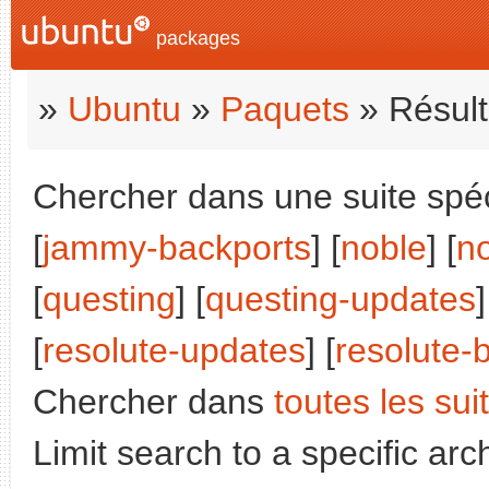
packages
»
Ubuntu
»
Paquets
» Résult
Chercher dans une suite spéci
[
jammy-backports
] [
noble
] [
n
[
questing
] [
questing-updates
]
[
resolute-updates
] [
resolute-
Chercher dans
toutes les sui
Limit search to a specific arch