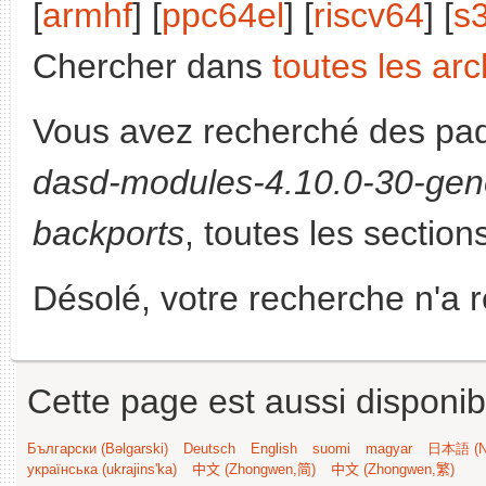
[
armhf
] [
ppc64el
] [
riscv64
] [
s
Chercher dans
toutes les arc
Vous avez recherché des paq
dasd-modules-4.10.0-30-gene
backports
, toutes les section
Désolé, votre recherche n'a 
Cette page est aussi disponib
Български (Bəlgarski)
Deutsch
English
suomi
magyar
日本語 (Ni
українська (ukrajins'ka)
中文 (Zhongwen,简)
中文 (Zhongwen,繁)