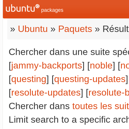
packages
»
Ubuntu
»
Paquets
» Résult
Chercher dans une suite spéci
[
jammy-backports
] [
noble
] [
n
[
questing
] [
questing-updates
]
[
resolute-updates
] [
resolute-
Chercher dans
toutes les sui
Limit search to a specific arch