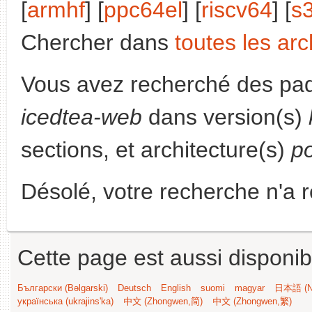
[
armhf
] [
ppc64el
] [
riscv64
] [
s
Chercher dans
toutes les arc
Vous avez recherché des paq
icedtea-web
dans version(s)
sections, et architecture(s)
p
Désolé, votre recherche n'a 
Cette page est aussi disponib
Български (Bəlgarski)
Deutsch
English
suomi
magyar
日本語 (Ni
українська (ukrajins'ka)
中文 (Zhongwen,简)
中文 (Zhongwen,繁)