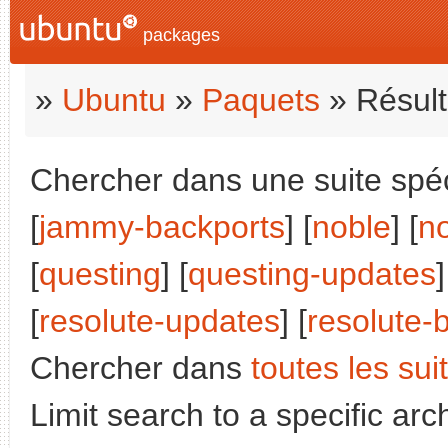
packages
»
Ubuntu
»
Paquets
» Résult
Chercher dans une suite spéci
[
jammy-backports
] [
noble
] [
n
[
questing
] [
questing-updates
]
[
resolute-updates
] [
resolute-
Chercher dans
toutes les sui
Limit search to a specific arch