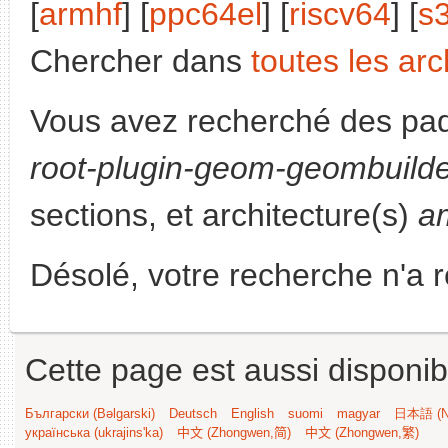
[
armhf
] [
ppc64el
] [
riscv64
] [
s
Chercher dans
toutes les arc
Vous avez recherché des paq
root-plugin-geom-geombuild
sections, et architecture(s)
a
Désolé, votre recherche n'a 
Cette page est aussi disponib
Български (Bəlgarski)
Deutsch
English
suomi
magyar
日本語 (Ni
українська (ukrajins'ka)
中文 (Zhongwen,简)
中文 (Zhongwen,繁)