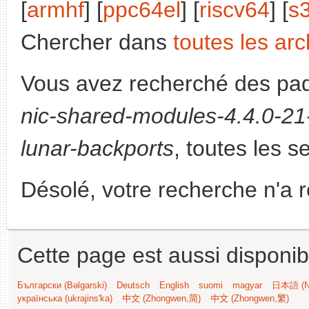
[
armhf
] [
ppc64el
] [
riscv64
] [
s
Chercher dans
toutes les arc
Vous avez recherché des paq
nic-shared-modules-4.4.0-21-
lunar-backports
, toutes les s
Désolé, votre recherche n'a 
Cette page est aussi disponib
Български (Bəlgarski)
Deutsch
English
suomi
magyar
日本語 (Ni
українська (ukrajins'ka)
中文 (Zhongwen,简)
中文 (Zhongwen,繁)