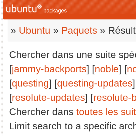
packages
»
Ubuntu
»
Paquets
» Résult
Chercher dans une suite spéci
[
jammy-backports
] [
noble
] [
n
[
questing
] [
questing-updates
]
[
resolute-updates
] [
resolute-
Chercher dans
toutes les sui
Limit search to a specific arch